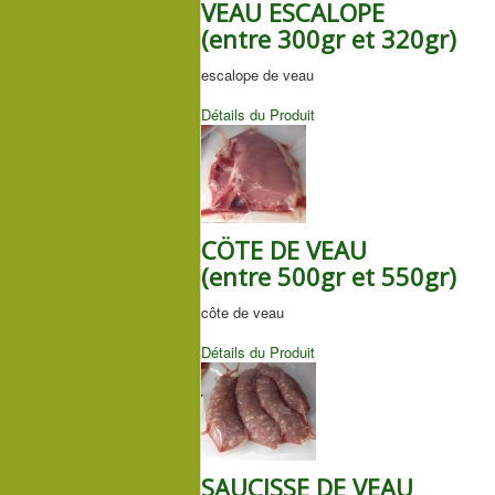
VEAU ESCALOPE
(entre 300gr et 320gr)
escalope de veau
Détails du Produit
CÖTE DE VEAU
(entre 500gr et 550gr)
côte de veau
Détails du Produit
SAUCISSE DE VEAU