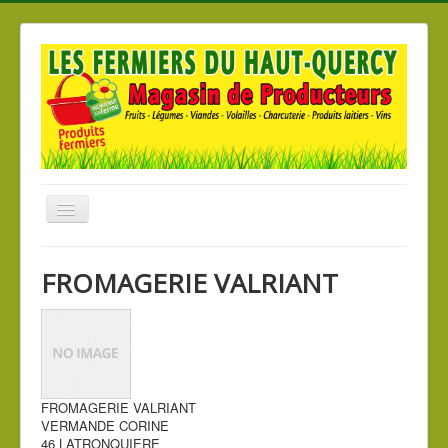
Basculer
la
navigation
Accueil
FROMAGERIE VALRIANT
Nos produits
Nos Magasins
Les producteurs
FROMAGERIE VALRIANT
VERMANDE CORINE
46 LATRONQUIERE