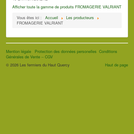
Afficher toute la gamme de produits FROMAGERIE VALRIANT
Vous êtes ici :
Accueil
Les producteurs
FROMAGERIE VALRIANT
Mention légale
Protection des données personelles
Conditions
Générales de Vente -- CGV
© 2026 Les fermiers du Haut Quercy
Haut de page