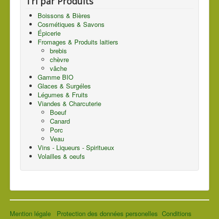
Tri par Produits
Boissons & Bières
Cosmétiques & Savons
Épicerie
Fromages & Produits laitiers
brebis
chèvre
vâche
Gamme BIO
Glaces & Surgéles
Légumes & Fruits
Viandes & Charcuterie
Boeuf
Canard
Porc
Veau
Vins - Liqueurs - Spiritueux
Volailles & oeufs
Mention légale
Protection des données personelles
Conditions