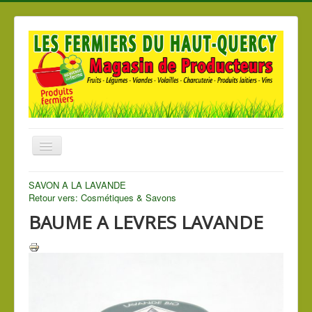
Basculer
la
navigation
Accueil
SAVON A LA LAVANDE
Retour vers: Cosmétiques & Savons
Nos produits
BAUME A LEVRES LAVANDE
Nos Magasins
Les producteurs