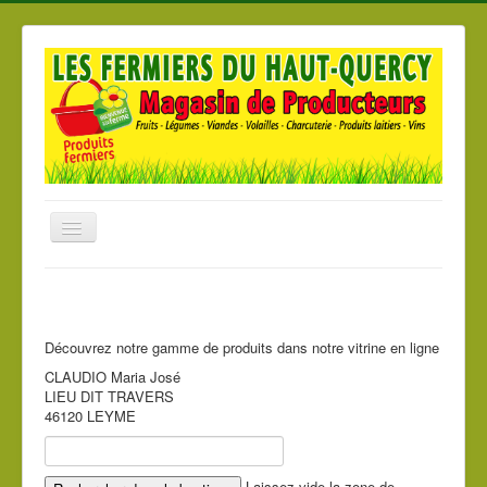
Basculer
la
navigation
Accueil
Nos produits
Découvrez notre gamme de produits dans notre vitrine en ligne
Nos Magasins
CLAUDIO Maria José
Les producteurs
LIEU DIT TRAVERS
46120 LEYME
Laissez vide la zone de