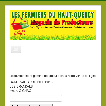
Basculer
la
navigation
Accueil
Nos produits
Découvrez notre gamme de produits dans notre vitrine en ligne
Nos Magasins
SARL GAILLARDE DIFFUSION
Les producteurs
LES BRANDALS
46600 GIGNAC
Laissez vide la zone de