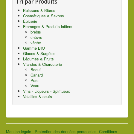
Tri par Produits
Boissons & Bières
Cosmétiques & Savons
Épicerie
Fromages & Produits laitiers
brebis
chèvre
vâche
Gamme BIO
Glaces & Surgéles
Légumes & Fruits
Viandes & Charcuterie
Boeuf
Canard
Porc
Veau
Vins - Liqueurs - Spiritueux
Volailles & oeufs
Mention légale
Protection des données personelles
Conditions