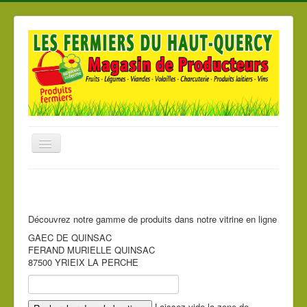
Basculer
la
navigation
Accueil
Nos produits
Découvrez notre gamme de produits dans notre vitrine en ligne
Nos Magasins
GAEC DE QUINSAC
Les producteurs
FERAND MURIELLE QUINSAC
87500 YRIEIX LA PERCHE
Laissez vide la zone de